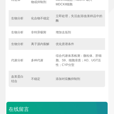
物或抑制剂
MDCKII细胞
立即处理，失活血清/血浆样品中的
生物分析
化合物不稳定
酶
生物分析
非特异吸附
增加去垢剂
生物分析
离子源内裂解
优化质谱条件
综合代谢体系检测：微粒体、肝细
代谢分析
多种代谢
胞、S9、细胞溶质；AO、UGT活
性；CYP分型
血浆蛋白
不稳定
添加对应酶抑制剂
结合
在线留言