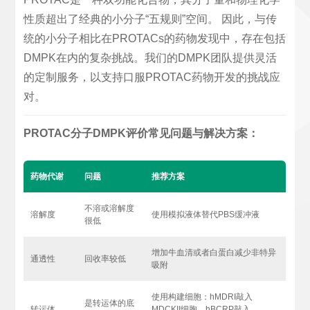
性质超出了经典的小分子“五规则”空间。 因此，与传
统的小分子相比在PROTACs的药物发现中，存在包括
DMPK在内的复杂挑战。我们的DMPK团队提供灵活
的定制服务，以支持口服PROTAC药物开发的挑战应
对。
PROTAC分子DMPK评价常见问题与解决方案：
药物代谢
问题
推荐方案
不溶或溶解度
溶解度
使用模拟液体替代PBS缓冲液
很低
增加牛血清或者白蛋白减少非特异
通透性
回收率较低
吸附
使用构建细胞：hMDRI敲入
是转运体的底
转运体
MDCKII细胞，hBCRP敲入