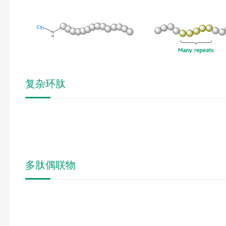
复杂环肽
多肽偶联物