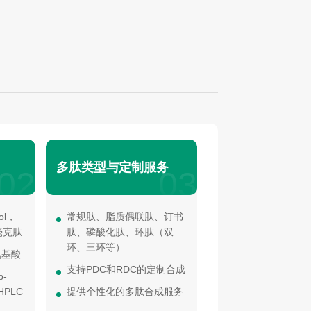
多肽类型与定制服务
02
03
ol，
常规肽、脂质偶联肽、订书
毫克肽
肽、磷酸化肽、环肽（双
环、三环等）
氨基酸
支持PDC和RDC的定制合成
-
HPLC
提供个性化的多肽合成服务