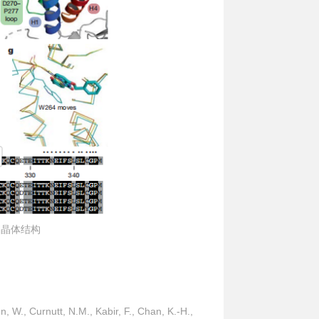
的晶体结构
n, W., Curnutt, N.M., Kabir, F., Chan, K.-H.,