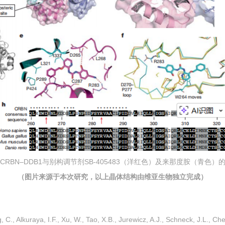
CRBN–DDB1与别构调节剂SB-405483（洋红色）及来那度胺（青色）
（图片来源于本次研究，以上晶体结构由维亚生物独立完成）
 C., Alkuraya, I.F., Xu, W., Tao, X.B., Jurewicz, A.J., Schneck, J.L., Che