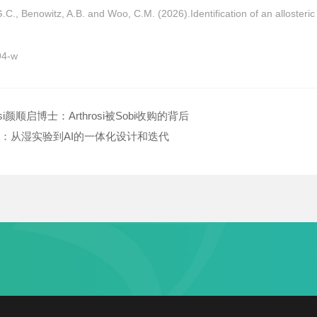
G.C., Benowitz, A.B. and Woo, C.M. (2026).Identification of an allosteric
94-w
i颜顺启博士：Arthrosi被Sobi收购的背后
：从湿实验到AI的一体化设计和迭代