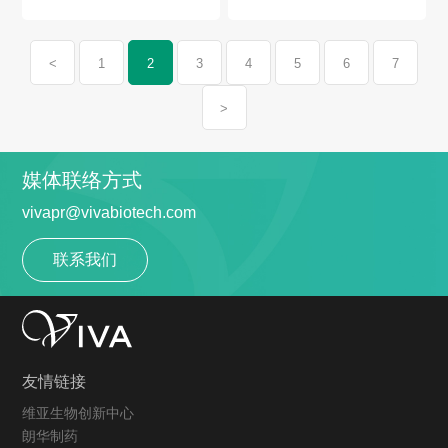
查
<
1
2
3
4
5
6
7
>
媒体联络方式
vivapr@vivabiotech.com
联系我们
友情链接
维亚生物创新中心
朗华制药